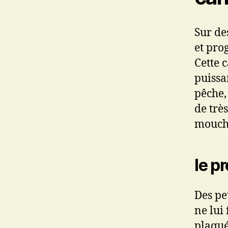
Sur des
et pro
Cette 
puissa
pêche,
de trè
mouche
le p
Des pe
ne lui
plaqué