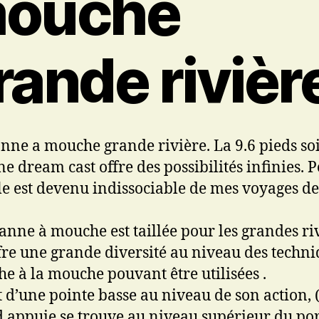
ouche
rande rivièr
nne a mouche grande rivière. La 9.6 pieds soi
ne dream cast offre des possibilités infinies. 
le est devenu indissociable de mes voyages de
canne à mouche est taillée pour les grandes riv
ffre une grande diversité au niveau des techn
he à la mouche pouvant être utilisées .
it d’une pointe basse au niveau de son action, (
d appuie se trouve au niveau supérieur du po