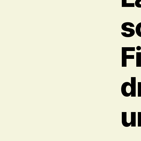
s
F
d
u