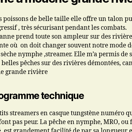
 poissons de belle taille elle offre un talon p
gressif , très sécurisant pendant les combats.
canne prend toute son ampleur sur des rivière
nte où on doit changer souvent notre mode d
 sèche nymphe ,streamer. Elle m’a permis de s
s belles pêches sur des rivières démontées, ca
 grande rivière
rogramme technique
tits streamers en casque tungstène numéro q
 font pas peur. La pêche en nymphe, MRO, ou f
, est grandement facilité de par sa longueur e