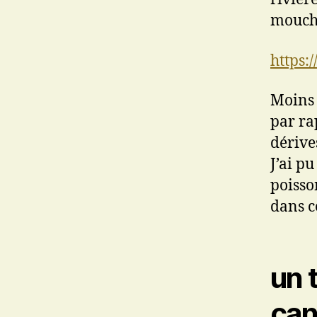
mouche
https:
Moins 
par ra
dérive
J’ai pu
poisson
dans ce
un 
can