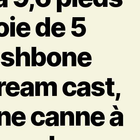
oie de 5
ishbone
ream cast,
ne canne à