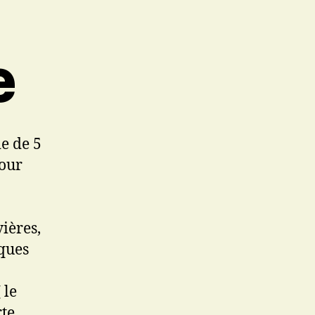
e
e de 5
Pour
ières,
iques
 le
rte