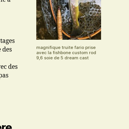
ntages
magnifique truite fario prise
e des
avec la fishbone custom rod
9,6 soie de 5 dream cast
vec des
 pas
ère