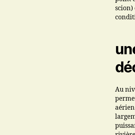
scion)
condit
une
dé
Au niv
permet
aérien
largem
puissa
rivièr