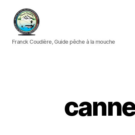
Franck
Franck Coudière, Guide pêche à la mouche
Coudière,
Guide
pêche
à
la
mouche
canne