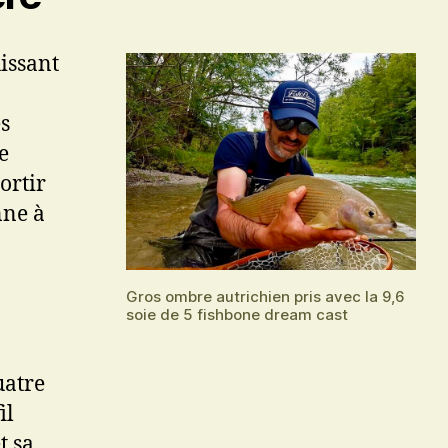
uissant
s
e
ortir
nne à
Gros ombre autrichien pris avec la 9,6
soie de 5 fishbone dream cast
uatre
il
t sa