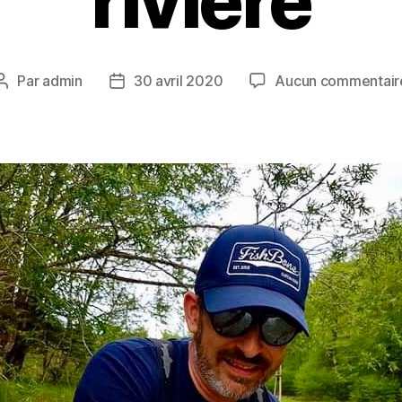
rivière
Par
admin
30 avril 2020
Aucun commentair
Auteur
Date
de
de
l’article
l’article