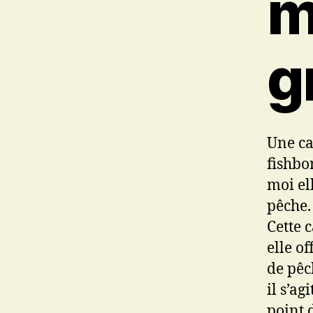
m
g
Une ca
fishbo
moi el
pêche.
Cette 
elle o
de pêc
il s’ag
point 