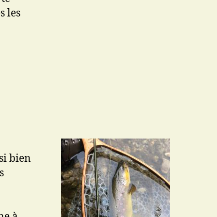
s les
si bien
s
ne à