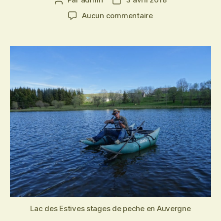
Auteur
Date
de
de
sur
Aucun commentaire
l’article
l’article
lac
des
Estives
tarif
et
règlement
2018
Lac des Estives stages de peche en Auvergne