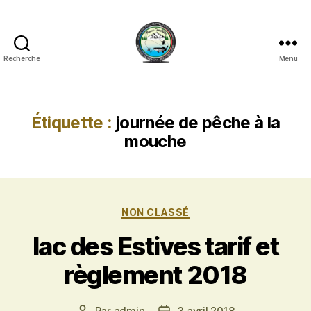
Recherche
Menu
Franck
Coudière,
Guide
pêche
Étiquette :
journée de pêche à la
à
mouche
la
mouche
Catégories
NON CLASSÉ
lac des Estives tarif et
règlement 2018
Par
admin
3 avril 2018